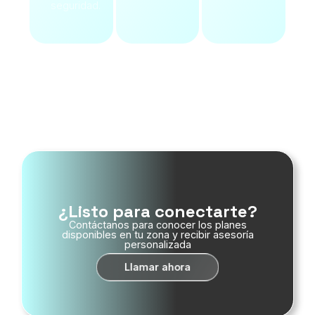
seguridad.
Ver Servicios
¿Listo para conectarte?
Contáctanos para conocer los planes
disponibles en tu zona y recibir asesoría
personalizada
Llamar ahora