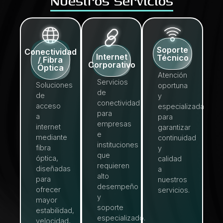
Nuestros Servicios
Soporte
Conectividad
Internet
Técnico
/ Fibra
Corporativo
Óptica
Atención
Servicios
Soluciones
oportuna
de
de
y
conectividad
acceso
especializada
para
a
para
empresas
internet
garantizar
e
mediante
continuidad
instituciones
fibra
y
que
óptica,
calidad
requieren
diseñadas
a
alto
para
nuestros
desempeño
ofrecer
servicios.
y
mayor
soporte
estabilidad,
especializado.
velocidad,