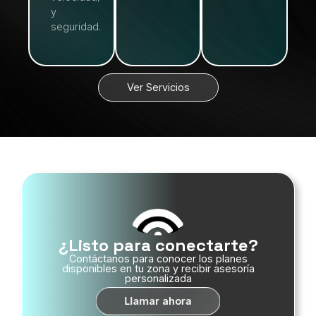
y
seguridad.
Ver Servicios
¿Listo para conectarte?
Contáctanos para conocer los planes
disponibles en tu zona y recibir asesoría
personalizada
Llamar ahora