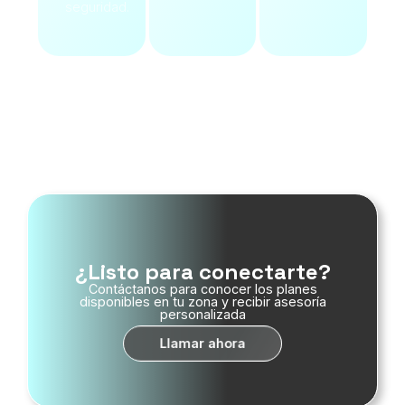
seguridad.
Ver Servicios
¿Listo para conectarte?
Contáctanos para conocer los planes
disponibles en tu zona y recibir asesoría
personalizada
Llamar ahora