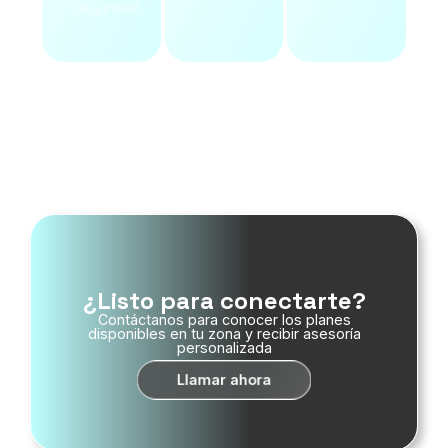
seguridad.
Ver Servicios
¿Listo para conectarte?
Contáctanos para conocer los planes
disponibles en tu zona y recibir asesoría
personalizada
Llamar ahora