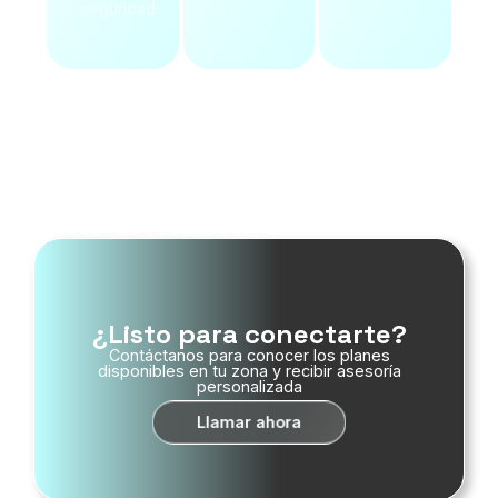
seguridad.
Ver Servicios
¿Listo para conectarte?
Contáctanos para conocer los planes
disponibles en tu zona y recibir asesoría
personalizada
Llamar ahora