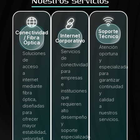
Nuestros Servicios
Soporte
Conectividad
Internet
Técnico
/ Fibra
Corporativo
Óptica
Atención
Servicios
Soluciones
oportuna
de
de
y
conectividad
acceso
especializada
para
a
para
empresas
internet
garantizar
e
mediante
continuidad
instituciones
fibra
y
que
óptica,
calidad
requieren
diseñadas
a
alto
para
nuestros
desempeño
ofrecer
servicios.
y
mayor
soporte
estabilidad,
especializado.
velocidad,