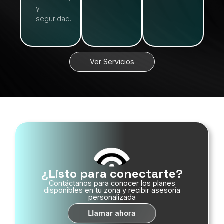
y
seguridad.
Ver Servicios
¿Listo para conectarte?
Contáctanos para conocer los planes
disponibles en tu zona y recibir asesoría
personalizada
Llamar ahora