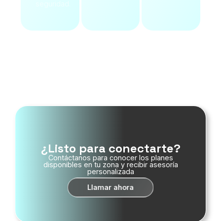
seguridad.
Ver Servicios
¿Listo para conectarte?
Contáctanos para conocer los planes
disponibles en tu zona y recibir asesoría
personalizada
Llamar ahora