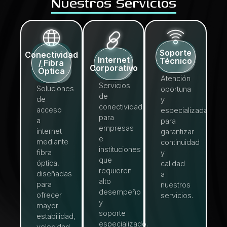
Nuestros Servicios
Soporte
Conectividad
Internet
Técnico
/ Fibra
Corporativo
Óptica
Atención
Servicios
Soluciones
oportuna
de
de
y
conectividad
acceso
especializada
para
a
para
empresas
internet
garantizar
e
mediante
continuidad
instituciones
fibra
y
que
óptica,
calidad
requieren
diseñadas
a
alto
para
nuestros
desempeño
ofrecer
servicios.
y
mayor
soporte
estabilidad,
especializado.
velocidad,